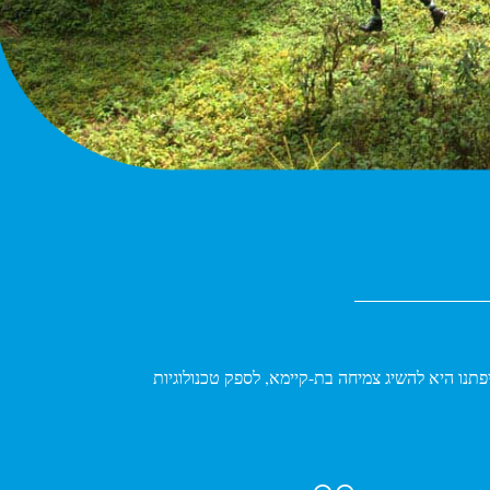
 שאיפתנו היא להשיג צמיחה בת-קיימא, לספק טכנולוגיות