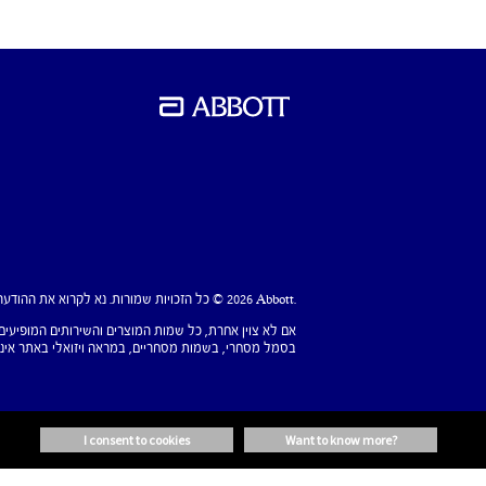
‎© 2026 Abbott.‎ כל הזכויות שמורות. נא לקרוא את ההודעה המשפטית לקבלת מידע נוסף.
בסמל מסחרי, בשמות מסחריים, במראה ויזואלי באתר אינטרנט זה ללא קבלת רשות מראש 
i consent to cookies
want to know more?